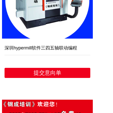
行业新闻
联系我们
深圳hypermill软件三四五轴联动编程
提交意向单